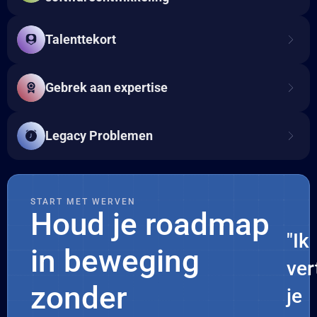
Talenttekort
Gebrek aan expertise
Legacy Problemen
START MET WERVEN
Houd je roadmap
"Ik
in beweging
ver
zonder
je