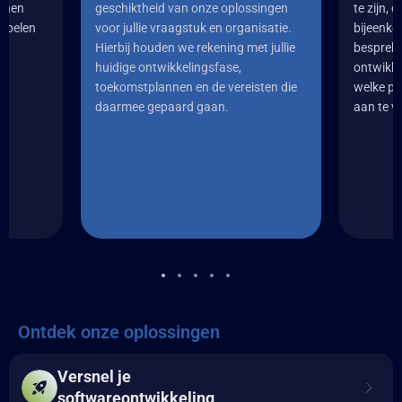
unnen
geschiktheid van onze oplossingen
te zijn,
 spelen
voor jullie vraagstuk en organisatie.
bijeenko
Hierbij houden we rekening met jullie
besprek
huidige ontwikkelingsfase,
ontwikke
toekomstplannen en de vereisten die
welke pr
daarmee gepaard gaan.
aan te vu
Ontdek onze oplossingen
Versnel je
softwareontwikkeling