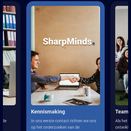
Kennismaking
Teampr
n de
In ons eerste contact richten we ons
Als het i
e
op het onderzoeken van de
ontwikkel