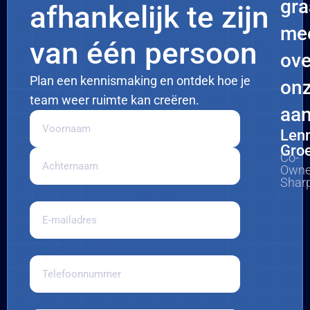
gr
afhankelijk te zijn
me
van één persoon
ove
Plan een kennismaking en ontdek hoe je
on
team weer ruimte kan creëren.
aan
Je
naam
Len
Gro
Co-
Owne
Shar
E-
mailadres
Telefoonnummer