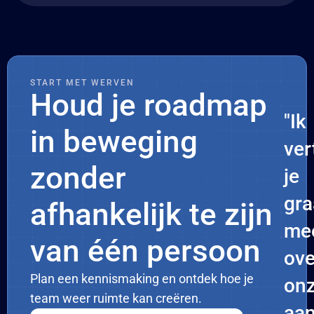
START MET WERVEN
Houd je roadmap
"Ik
in beweging
ver
zonder
je
gr
afhankelijk te zijn
me
van één persoon
ove
Plan een kennismaking en ontdek hoe je
on
team weer ruimte kan creëren.
aan