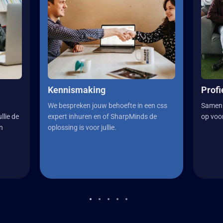
Kennismaking
Profi
We bespreken jouw behoefte in een css
Samen s
llie de
expert inhuren en of SharpMinds de
op voor
en
oplossing is voor jullie.
n